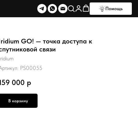
Помощь
Iridium GO! — точка доступа к
спутниковой связи
Iridium
Артикул:
PS00055
159 000
р
В корзину