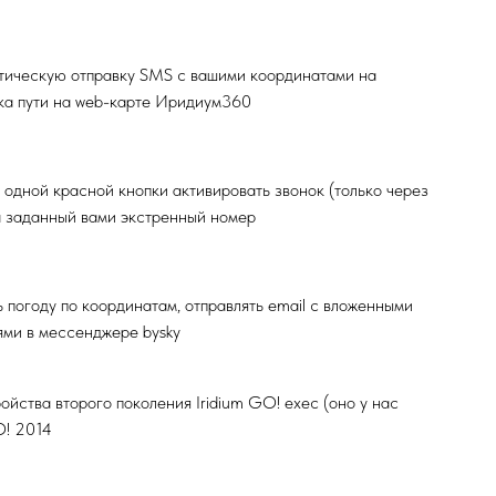
тическую отправку SMS c вашими координатами на
ка пути на web-карте Иридиум360
одной красной кнопки активировать звонок (только через
а заданный вами экстренный номер
 погоду по координатам, отправлять email c вложенными
ями в мессенджере bysky
ойства второго поколения Iridium GO! exec (оно у нас
O! 2014