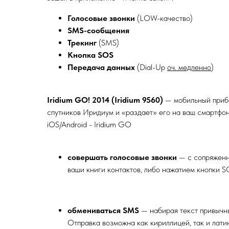
Голосовые звонки
(LOW-качество)
SMS-сообщения
Трекинг
(SMS)
Кнопка SOS
Передача данных
(Dial-Up
оч. медленно
)
Iridium GO! 2014 (Iridium 9560)
— мобильный прибо
спутников Иридиум и «раздает» его на ваш смартфон 
iOS/Android - Iridium GO
совершать голосовые звонки
— с сопряженн
ваши книги контактов, либо нажатием кнопки S
обмениваться SMS
— набирая текст привычн
Отправка возможна как кириллицей, так и лат