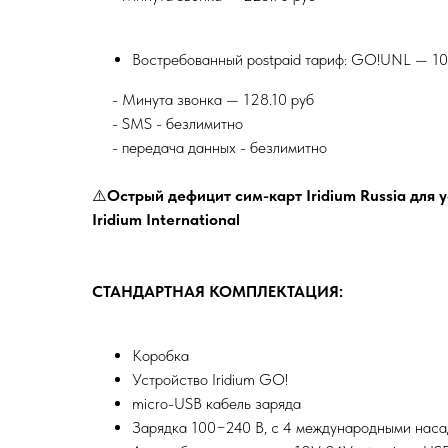
Востребованный postpaid тариф: GO!UNL — 1
- -
- Минута звонка — 128.10 руб
- -
- SMS - безлимитно
- -
- передача данных - безлимитно
⚠️
Острый дефицит сим-карт Iridium Russia для 
Iridium International
СТАНДАРТНАЯ КОМПЛЕКТАЦИЯ:
Коробка
Устройство Iridium GO!
micro-USB кабель заряда
Зарядка 100−240 В, с 4 международными нас