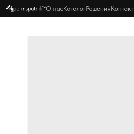
О нас
Каталог
Решения
Контак
permsputnik™