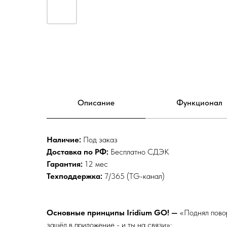
Описание
Функционал
Наличие:
Под заказ
Доставка по РФ:
Бесплатно СДЭК
Гарантия:
12 мес
Техподдержка:
7/365 (TG-канал)
Основные принципы Iridium GO! —
«Поднял повор
зашёл в приложение - и ты на связи»: